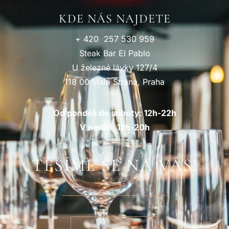
KDE NÁS NAJDETE
+ 420 257 530 959
Steak Bar El Pablo
U železné lávky 127/4
118 00 Malá Strana, Praha
Od pondělí do soboty: 12h-22h
V neděli: 12h-20h
TĚŠÍME SE NA VÁS!